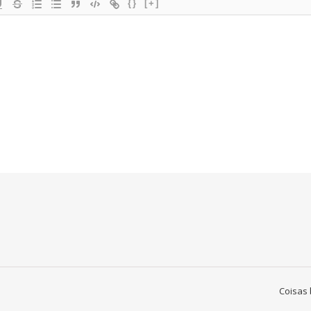
{}
[+]
Coisas 