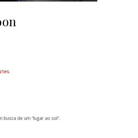
oon
Artes
.
 busca de um “lugar ao sol”.