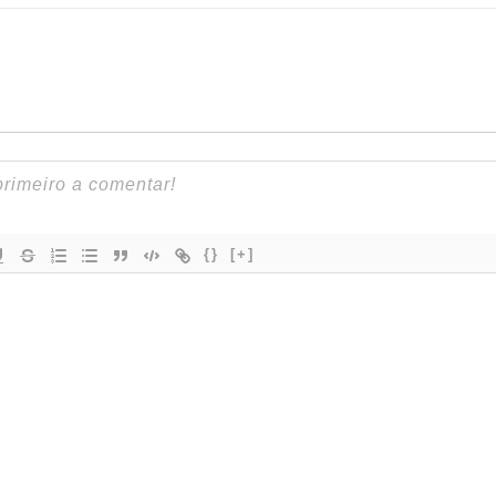
{}
[+]