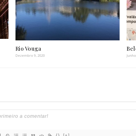
Rio Vouga
Bel
Dezembro 9, 2020
Junho
{}
[+]