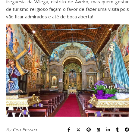
freguesia da Válega, distrito de Aveiro, mas quem gostar
de turismo religioso façam o favor de fazer uma visita pois
vão ficar admirados e até de boca aberta!
By
Ceu Pessoa