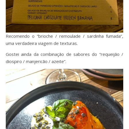
Recomendo o “brioche / remoulade / sardinha fumada”,
uma verdadeira viagem de texturas.
Gostei ainda da combinação de sabores do “requeijão /
diospiro / manjericão / azeite”.