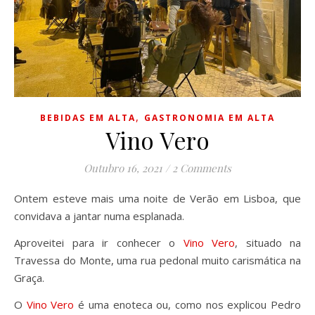
,
BEBIDAS EM ALTA
GASTRONOMIA EM ALTA
Vino Vero
Outubro 16, 2021
/
2 Comments
Ontem esteve mais uma noite de Verão em Lisboa, que
convidava a jantar numa esplanada.
Aproveitei para ir conhecer o
Vino Vero
, situado na
Travessa do Monte, uma rua pedonal muito carismática na
Graça.
O
Vino Vero
é uma enoteca ou, como nos explicou Pedro