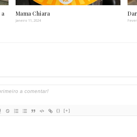
 a
Mama Chiara
Dar
Janeiro 11, 2024
Fever
{}
[+]