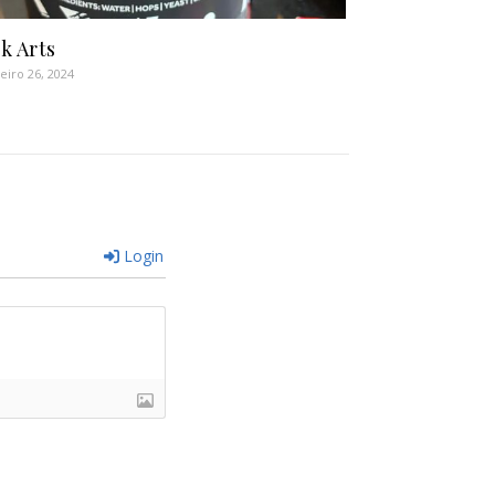
k Arts
eiro 26, 2024
Login