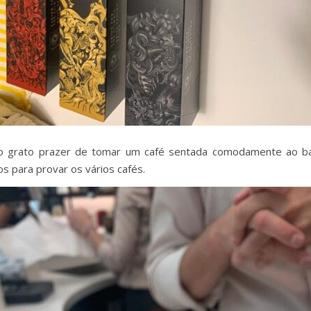
e o grato prazer de tomar um café sentada comodamente ao ba
s para provar os vários cafés.