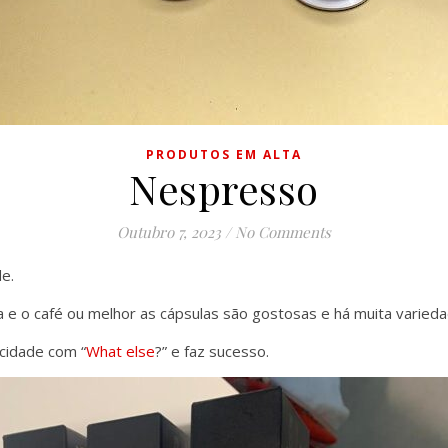
PRODUTOS EM ALTA
Nespresso
Outubro 7, 2023
/
No Comments
e.
 e o café ou melhor as cápsulas são gostosas e há muita varieda
icidade com “
What else
?” e faz sucesso.