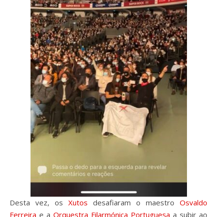
Desta vez, os
Xutos
desafiaram o maestro
Osvaldo
Ferreira
e a
Orquestra Filarmónica Portuguesa
a subir ao