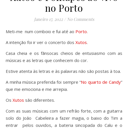
no Porto
Janeiro 17, 2022
/
No Comments
Meti-me num comboio e fui até ao
Porto
.
A intenção foi ir ver o concerto dos
Xutos
.
Casa cheia e os fãnsocas cheios de entusiasmo com as
músicas e as letras que conhecem do cor.
Estive atenta às letras e às palavras não são postas à toa.
A minha música preferida foi sempre “
No quarto de Candy
”
que me emociona e me arrepia.
Os
Xutos
são diferentes.
Com as suas músicas com um refrão forte, com a guitarra
solo do João Cabeleira a fazer magia, o baixo do Tim a
entrar pelos ouvidos, a bateria sincopada do Calu e o