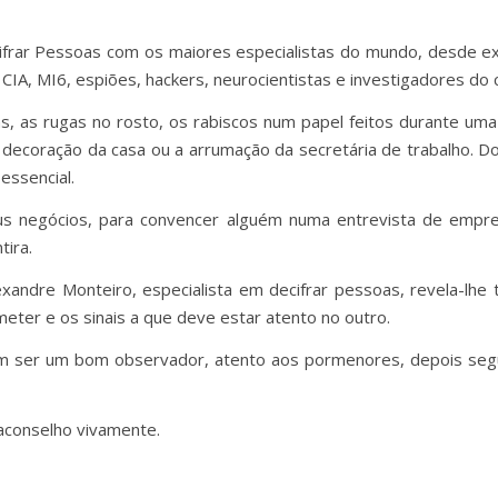
frar Pessoas com os maiores especialistas do mundo, desde ex
 CIA, MI6, espiões, hackers, neurocientistas e investigadores 
 as rugas no rosto, os rabiscos num papel feitos durante uma
 a decoração da casa ou a arrumação da secretária de trabalho. 
essencial.
us negócios, para convencer alguém numa entrevista de empreg
tira.
exandre Monteiro, especialista em decifrar pessoas, revela-lhe
meter e os sinais a que deve estar atento no outro.
em ser um bom observador, atento aos pormenores, depois segu
aconselho vivamente.