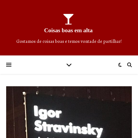
Gostamos de coisas boas e temos vontade de partilhar!