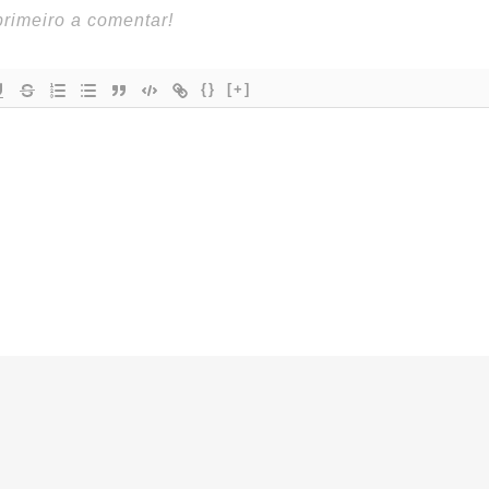
{}
[+]