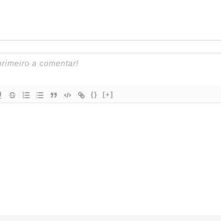
{}
[+]