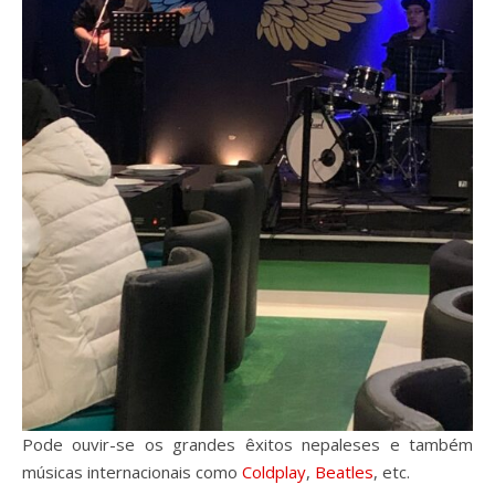
Pode ouvir-se os grandes êxitos nepaleses e também
músicas internacionais como
Coldplay
,
Beatles
, etc.