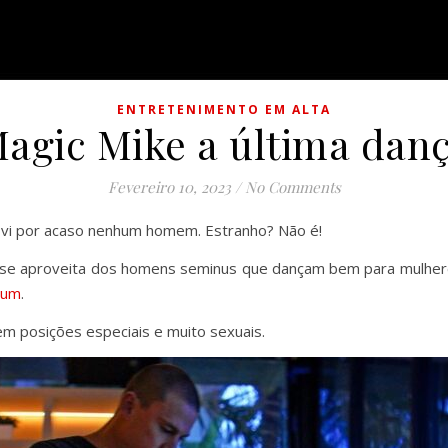
ENTRETENIMENTO EM ALTA
agic Mike a última dan
Fevereiro 10, 2023
/
No Comments
o vi por acaso nenhum homem. Estranho? Não é!
se aproveita dos homens seminus que dançam bem para mulhere
tum
.
m posições especiais e muito sexuais.