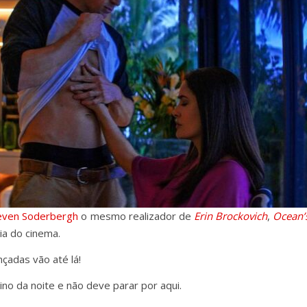
even Soderbergh
o mesmo realizador de
Erin Brockovich
,
Ocean’
ria do cinema.
çadas vão até lá!
rino da noite e não deve parar por aqui.