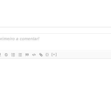
{}
[+]