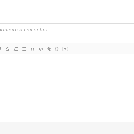
{}
[+]