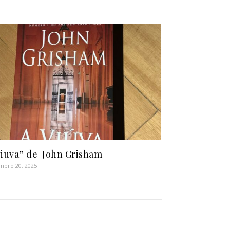
viuva” de John Grisham
bro 20, 2025