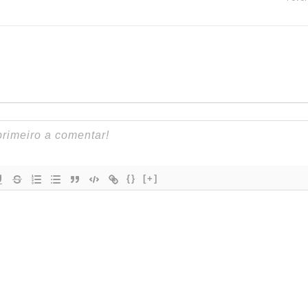
{}
[+]