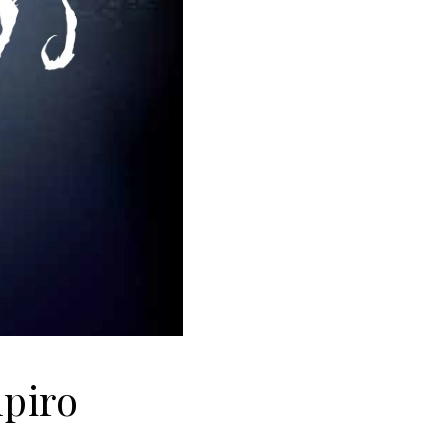
mpiro