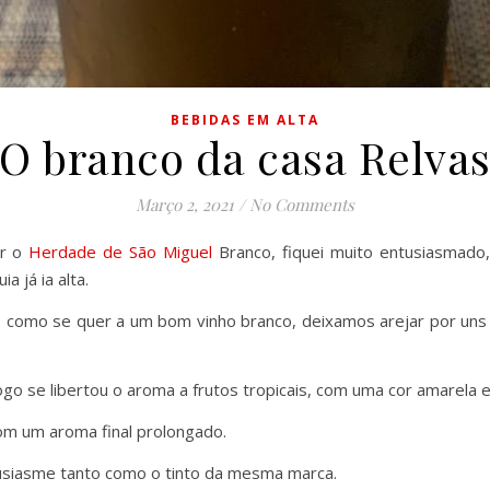
BEBIDAS EM ALTA
O branco da casa Relva
Março 2, 2021
/
No Comments
ar o
Herdade de São Miguel
Branco, fiquei muito entusiasmado
a já ia alta.
l, como se quer a um bom vinho branco, deixamos arejar por uns 
ogo se libertou o aroma a frutos tropicais, com uma cor amarela em
om um aroma final prolongado.
usiasme tanto como o tinto da mesma marca.