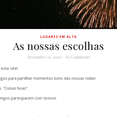
LUGARES EM ALTA
As nossas escolhas
Dezembro 30, 2020
/
No Comments
 este site!
migos para partilhar momentos bons das nossas vidas!
, “Coisas boas”.
migos participarem com textos!