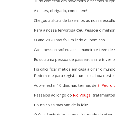
Tudo começou em novembro e ficamos surpre
A esses, obrigado, continuem!
Chegou a altura de fazermos as nossa escolh
Para a nossa fervorosa
Céu Pessoa
o melhor 
O ano 2020 não foi um lindo ou bom ano.
Cada pessoa sofreu a sua maneira e teve de s
Eu sou uma pessoa de passear, sair e ir ver c
Foi difícil ficar metida em casa a olhar o mundo
Pedem-me para registar um coisa boa deste 
Adorei estar 10 dias nas termas de
S. Pedro 
Passeios ao longo do
Rio Vouga
, tratamento
Pouca coisa mas vim de lá feliz.
O Covid quis dobrar-me e ter medo de viver.