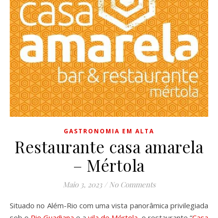
GASTRONOMIA EM ALTA
Restaurante casa amarela
– Mértola
Maio 3, 2023
/
No Comments
Situado no Além-Rio com uma vista panorâmica privilegiada
sob o
Rio Guadiana
e a
vila de Mértola
, o restaurante “
Casa