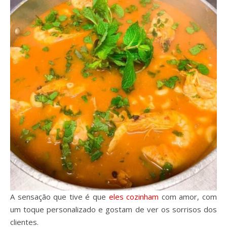
A sensação que tive é que
eles cozinham
com amor, com
um toque personalizado e gostam de ver os sorrisos dos
clientes.