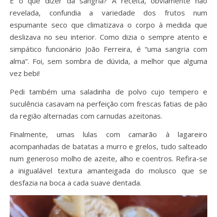
E o que dizer da sangria? A receita, obviamente não
revelada, confundia a variedade dos frutos num
espumante seco que climatizava o corpo à medida que
deslizava no seu interior. Como dizia o sempre atento e
simpático funcionário João Ferreira, é “uma sangria com
alma”. Foi, sem sombra de dúvida, a melhor que alguma
vez bebi!
Pedi também uma saladinha de polvo cujo tempero e
suculência casavam na perfeição com frescas fatias de pão
da região alternadas com carnudas azeitonas.
Finalmente, umas lulas com camarão à lagareiro
acompanhadas de batatas a murro e grelos, tudo salteado
num generoso molho de azeite, alho e coentros. Refira-se
a inigualável textura amanteigada do molusco que se
desfazia na boca a cada suave dentada.