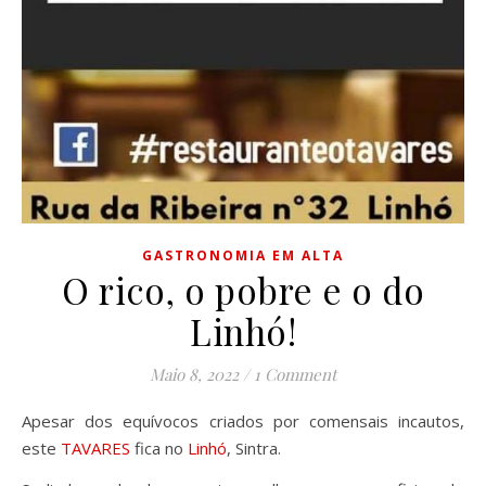
GASTRONOMIA EM ALTA
O rico, o pobre e o do
Linhó!
Maio 8, 2022
/
1 Comment
Apesar dos equívocos criados por comensais incautos,
este
TAVARES
fica no
Linhó
, Sintra.