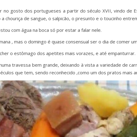
ar no gosto dos portugueses a partir do século XVII, vindo de 
 a chouriça de sangue, o salpicão, o presunto e o toucinho entr
estou com água na boca só por estar a falar nele.
mana , mas o domingo é quase consensual ser o dia de comer u
ncher o estômago dos apetites mais vorazes, e até empanturrar.
 numa travessa bem grande, deixando à vista a variedade de car
séculos que tem, sendo reconhecido ,como um dos pratos mais an