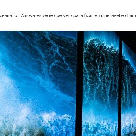
oceanário. A nova espécie que veio para ficar é vulnerável e cha